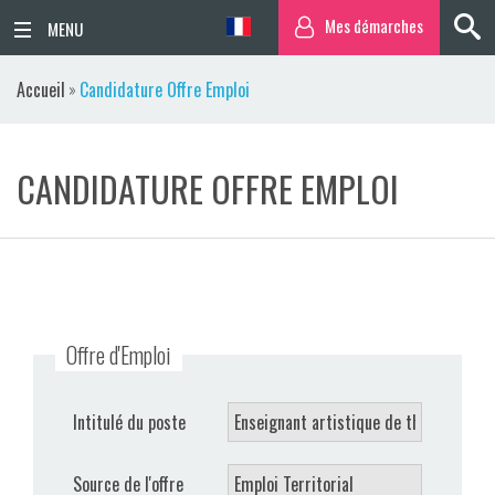
Mes démarches
ACCUEIL
Accueil
»
Candidature Offre Emploi
ACTUALITÉS
CANDIDATURE OFFRE EMPLOI
AGENDA
TERRITOIRE
VIE QUOTIDIENNE
Offre d'Emploi
SORTIR / BOUGER
PUBLICATIONS
Intitulé du poste
ESPACE PRESSE
Source de l'offre