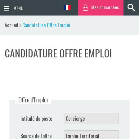
Mes démarches
ACCUEIL
Accueil
»
Candidature Offre Emploi
ACTUALITÉS
CANDIDATURE OFFRE EMPLOI
AGENDA
TERRITOIRE
VIE QUOTIDIENNE
Offre d'Emploi
SORTIR / BOUGER
PUBLICATIONS
Intitulé du poste
ESPACE PRESSE
Source de l'offre